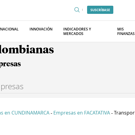
SUSCRÍBASE
RNACIONAL
INNOVACIÓN
INDICADORES Y
MIS
MERCADOS
FINANZAS
olombianas
presas
as en CUNDINAMARCA
Empresas en FACATATIVA
Transporte
-
-