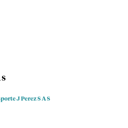
 S
porte J Perez S A S