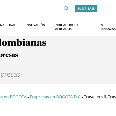
SUSCRÍBASE
RNACIONAL
INNOVACIÓN
INDICADORES Y
MIS
MERCADOS
FINANZAS
olombianas
presas
as en BOGOTA
Empresas en BOGOTA D C
Travellers & Trave
-
-