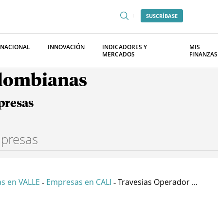
SUSCRÍBASE
RNACIONAL
INNOVACIÓN
INDICADORES Y
MIS
MERCADOS
FINANZAS
olombianas
presas
s en VALLE
Empresas en CALI
Travesias Operador ...
-
-