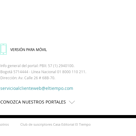
VERSIÓN PARA MÓVIL
Info general del portal: PBX: 57 (1) 2940100.
Bogotá 5714444 - Línea Nacional 01 8000 110 211.
Dirección: Av. Calle 26 # 68B-70.
servicioalclienteweb@eltiempo.com
CONOZCA NUESTROS PORTALES
sotros
Club de suscriptores Casa Editorial El Tiempo