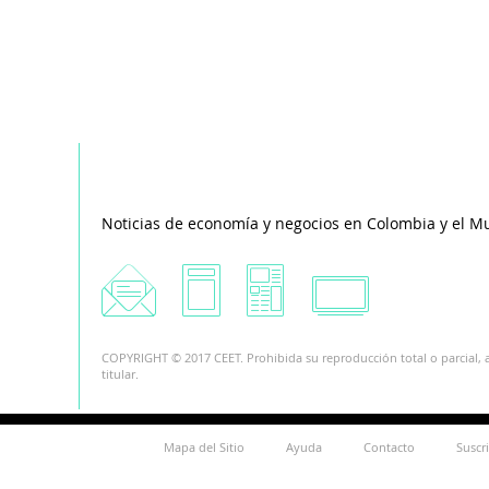
Noticias de economía y negocios en Colombia y el M
COPYRIGHT © 2017 CEET. Prohibida su reproducción total o parcial, a
titular.
Mapa del Sitio
Ayuda
Contacto
Suscr