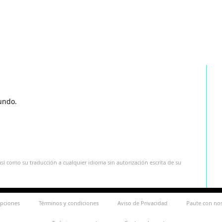
undo.
sí como su traducción a cualquier idioma sin autorización escrita de su
ipciones
Términos y condiciones
Aviso de Privacidad
Paute con no