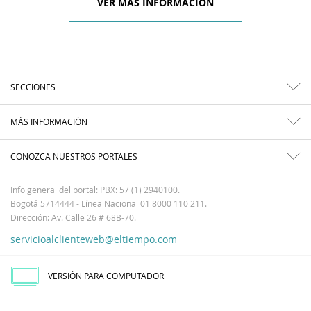
VER MÁS INFORMACIÓN
SECCIONES
MÁS INFORMACIÓN
CONOZCA NUESTROS PORTALES
Info general del portal: PBX: 57 (1) 2940100.
Bogotá 5714444 - Línea Nacional 01 8000 110 211.
Dirección: Av. Calle 26 # 68B-70.
servicioalclienteweb@eltiempo.com
VERSIÓN PARA COMPUTADOR