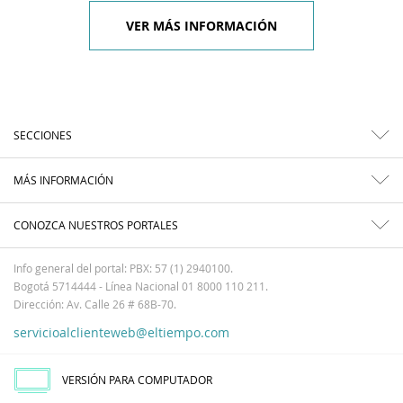
VER MÁS INFORMACIÓN
SECCIONES
MÁS INFORMACIÓN
CONOZCA NUESTROS PORTALES
Info general del portal: PBX: 57 (1) 2940100.
Bogotá 5714444 - Línea Nacional 01 8000 110 211.
Dirección: Av. Calle 26 # 68B-70.
servicioalclienteweb@eltiempo.com
VERSIÓN PARA COMPUTADOR