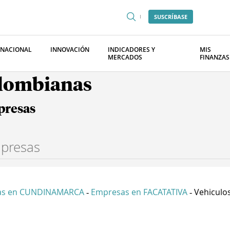
SUSCRÍBASE
RNACIONAL
INNOVACIÓN
INDICADORES Y
MIS
MERCADOS
FINANZAS
olombianas
presas
as en CUNDINAMARCA
Empresas en FACATATIVA
Vehiculos
-
-