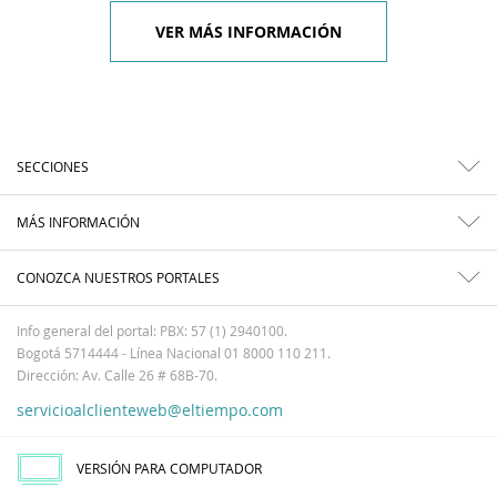
VER MÁS INFORMACIÓN
SECCIONES
MÁS INFORMACIÓN
CONOZCA NUESTROS PORTALES
Info general del portal: PBX: 57 (1) 2940100.
Bogotá 5714444 - Línea Nacional 01 8000 110 211.
Dirección: Av. Calle 26 # 68B-70.
servicioalclienteweb@eltiempo.com
VERSIÓN PARA COMPUTADOR