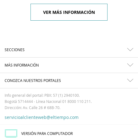
VER MÁS INFORMACIÓN
SECCIONES
MÁS INFORMACIÓN
CONOZCA NUESTROS PORTALES
Info general del portal: PBX: 57 (1) 2940100.
Bogotá 5714444 - Línea Nacional 01 8000 110 211.
Dirección: Av. Calle 26 # 68B-70.
servicioalclienteweb@eltiempo.com
VERSIÓN PARA COMPUTADOR