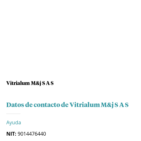
Vitrialum M&j S A S
Datos de contacto de Vitrialum M&j S A S
Ayuda
NIT:
9014476440