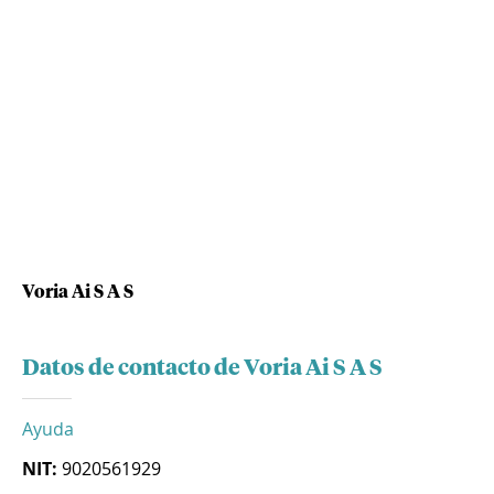
Voria Ai S A S
Datos de contacto de Voria Ai S A S
Ayuda
NIT:
9020561929