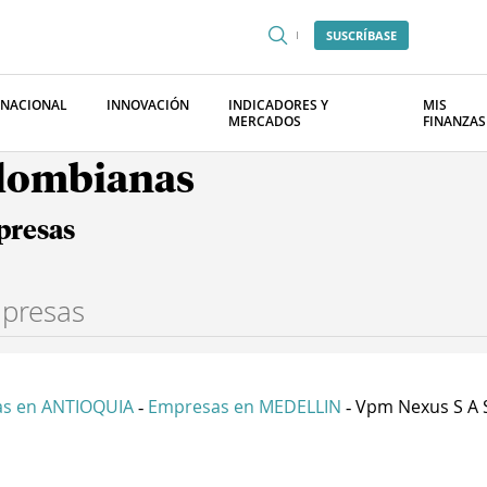
SUSCRÍBASE
RNACIONAL
INNOVACIÓN
INDICADORES Y
MIS
MERCADOS
FINANZAS
olombianas
presas
s en ANTIOQUIA
Empresas en MEDELLIN
Vpm Nexus S A 
-
-