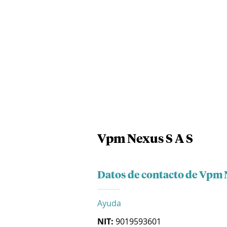
Vpm Nexus S A S
Datos de contacto de Vpm 
Ayuda
NIT:
9019593601