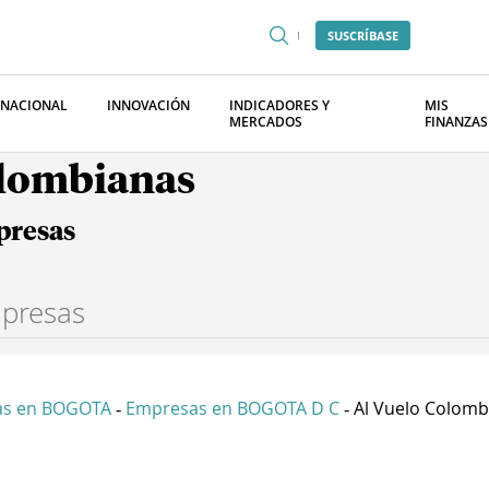
SUSCRÍBASE
RNACIONAL
INNOVACIÓN
INDICADORES Y
MIS
MERCADOS
FINANZAS
olombianas
presas
as en BOGOTA
Empresas en BOGOTA D C
Al Vuelo Colombi
-
-