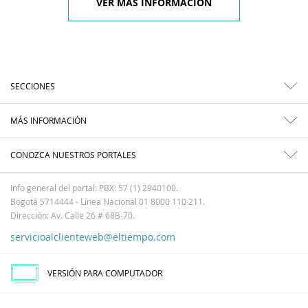
VER MÁS INFORMACIÓN
SECCIONES
MÁS INFORMACIÓN
CONOZCA NUESTROS PORTALES
Info general del portal: PBX: 57 (1) 2940100.
Bogotá 5714444 - Línea Nacional 01 8000 110 211.
Dirección: Av. Calle 26 # 68B-70.
servicioalclienteweb@eltiempo.com
VERSIÓN PARA COMPUTADOR