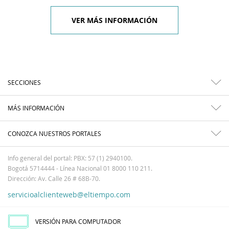
VER MÁS INFORMACIÓN
SECCIONES
MÁS INFORMACIÓN
CONOZCA NUESTROS PORTALES
Info general del portal: PBX: 57 (1) 2940100.
Bogotá 5714444 - Línea Nacional 01 8000 110 211.
Dirección: Av. Calle 26 # 68B-70.
servicioalclienteweb@eltiempo.com
VERSIÓN PARA COMPUTADOR