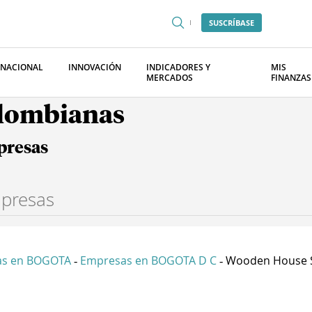
SUSCRÍBASE
RNACIONAL
INNOVACIÓN
INDICADORES Y
MIS
MERCADOS
FINANZAS
olombianas
presas
as en BOGOTA
Empresas en BOGOTA D C
Wooden House 
-
-