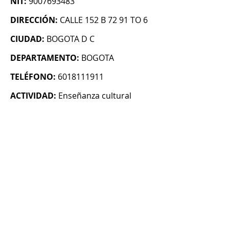
NIT:
9007693483
DIRECCIÓN:
CALLE 152 B 72 91 TO 6
CIUDAD:
BOGOTA D C
DEPARTAMENTO:
BOGOTA
TELÉFONO:
6018111911
ACTIVIDAD:
Enseñanza cultural