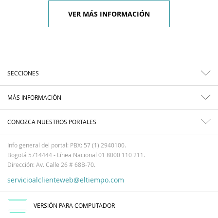
VER MÁS INFORMACIÓN
SECCIONES
MÁS INFORMACIÓN
CONOZCA NUESTROS PORTALES
Info general del portal: PBX: 57 (1) 2940100.
Bogotá 5714444 - Línea Nacional 01 8000 110 211.
Dirección: Av. Calle 26 # 68B-70.
servicioalclienteweb@eltiempo.com
VERSIÓN PARA COMPUTADOR