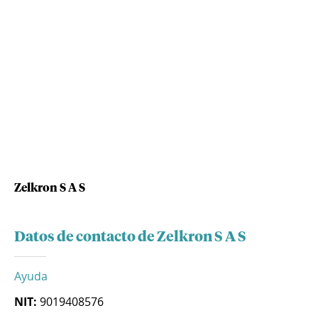
Zelkron S A S
Datos de contacto de Zelkron S A S
Ayuda
NIT:
9019408576