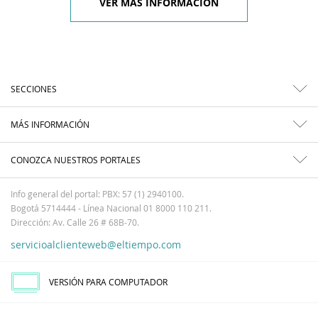
VER MÁS INFORMACIÓN
SECCIONES
MÁS INFORMACIÓN
CONOZCA NUESTROS PORTALES
Info general del portal: PBX: 57 (1) 2940100.
Bogotá 5714444 - Línea Nacional 01 8000 110 211.
Dirección: Av. Calle 26 # 68B-70.
servicioalclienteweb@eltiempo.com
VERSIÓN PARA COMPUTADOR