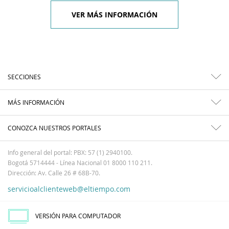
VER MÁS INFORMACIÓN
SECCIONES
MÁS INFORMACIÓN
CONOZCA NUESTROS PORTALES
Info general del portal: PBX: 57 (1) 2940100.
Bogotá 5714444 - Línea Nacional 01 8000 110 211.
Dirección: Av. Calle 26 # 68B-70.
servicioalclienteweb@eltiempo.com
VERSIÓN PARA COMPUTADOR