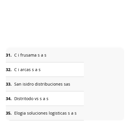
31.
C i frusama s a s
32.
C i arcas s a s
33.
San isidro distribuciones sas
34.
Distritodo vs s a s
35.
Elogia soluciones logisticas s a s