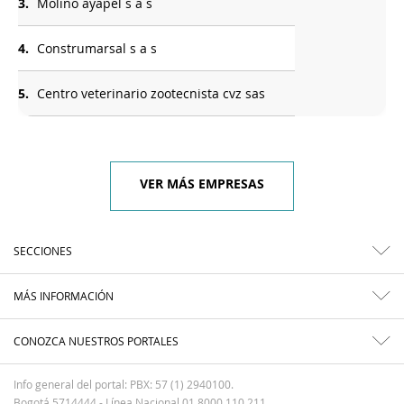
3.
Molino ayapel s a s
4.
Construmarsal s a s
5.
Centro veterinario zootecnista cvz sas
VER MÁS EMPRESAS
SECCIONES
MÁS INFORMACIÓN
CONOZCA NUESTROS PORTALES
Info general del portal: PBX: 57 (1) 2940100.
Bogotá 5714444 - Línea Nacional 01 8000 110 211.