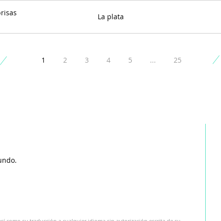
risas
La plata
1
2
3
4
5
...
25
undo.
sí como su traducción a cualquier idioma sin autorización escrita de su