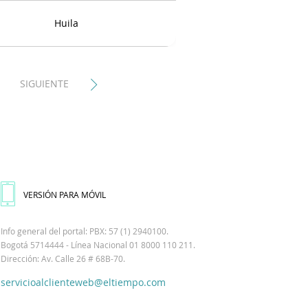
Huila
SIGUIENTE
VERSIÓN PARA MÓVIL
Info general del portal: PBX: 57 (1) 2940100.
Bogotá 5714444 - Línea Nacional 01 8000 110 211.
Dirección: Av. Calle 26 # 68B-70.
servicioalclienteweb@eltiempo.com