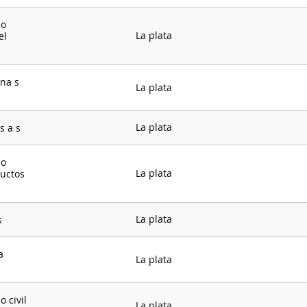
do
La plata
el
ina s
La plata
La plata
s a s
do
La plata
ductos
La plata
s
a
La plata
 civil
La plata