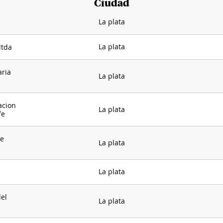
Ciudad
La plata
La plata
ltda
ria
La plata
acion
La plata
fe
de
La plata
La plata
del
La plata