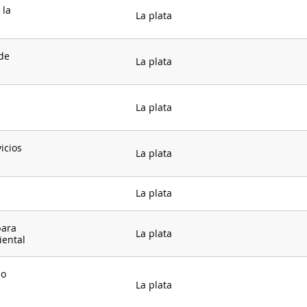
 la
La plata
de
La plata
La plata
icios
La plata
La plata
para
La plata
iental
do
La plata