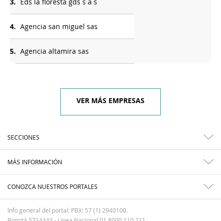
3.
Eds la floresta gds s a s
4.
Agencia san miguel sas
5.
Agencia altamira sas
VER MÁS EMPRESAS
SECCIONES
MÁS INFORMACIÓN
CONOZCA NUESTROS PORTALES
Info general del portal: PBX: 57 (1) 2940100.
Bogotá 5714444 - Línea Nacional 01 8000 110 211.