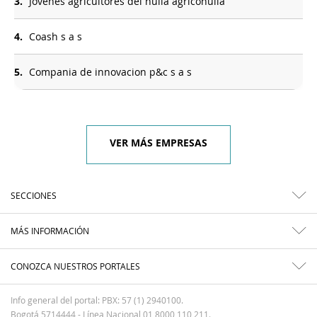
3.
Jovenes agricultores del huila agricohuila
4.
Coash s a s
5.
Compania de innovacion p&c s a s
VER MÁS EMPRESAS
SECCIONES
MÁS INFORMACIÓN
CONOZCA NUESTROS PORTALES
Info general del portal: PBX: 57 (1) 2940100.
Bogotá 5714444 - Línea Nacional 01 8000 110 211.