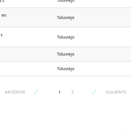
Toluviejo
a s
s en
Toluviejo
 s
Toluviejo
Toluviejo
Toluviejo
ANTERIOR
1
2
SIGUIENTE