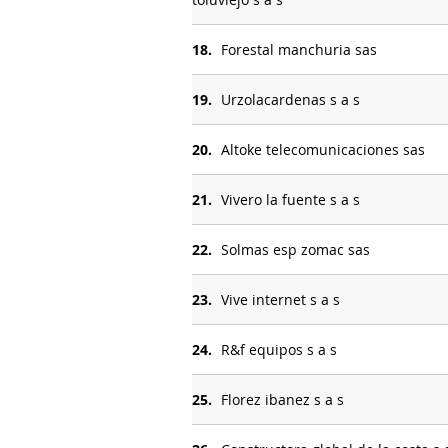
18.
Forestal manchuria sas
19.
Urzolacardenas s a s
20.
Altoke telecomunicaciones sas
21.
Vivero la fuente s a s
22.
Solmas esp zomac sas
23.
Vive internet s a s
24.
R&f equipos s a s
25.
Florez ibanez s a s