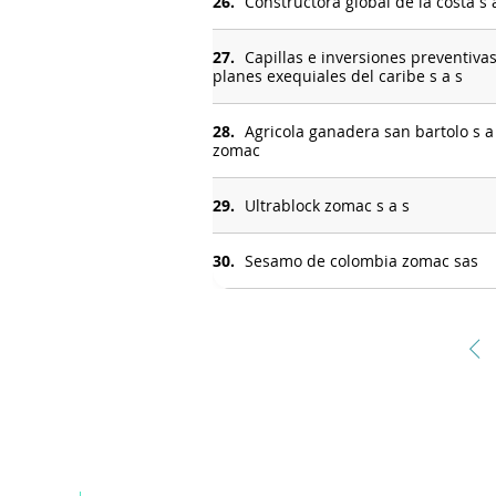
26.
Constructora global de la costa s 
27.
Capillas e inversiones preventiva
planes exequiales del caribe s a s
28.
Agricola ganadera san bartolo s a
zomac
29.
Ultrablock zomac s a s
30.
Sesamo de colombia zomac sas