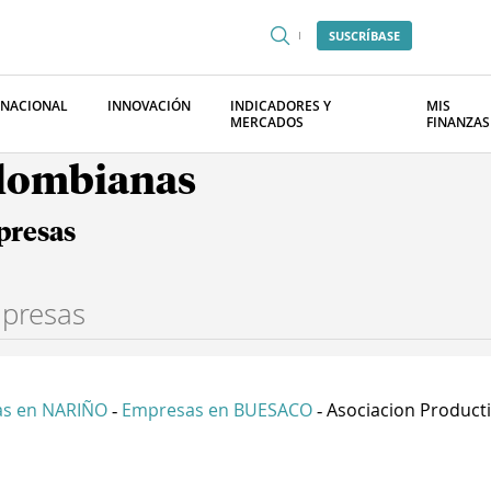
SUSCRÍBASE
RNACIONAL
INNOVACIÓN
INDICADORES Y
MIS
MERCADOS
FINANZAS
olombianas
presas
s en NARIÑO
Empresas en BUESACO
Asociacion Producti.
-
-