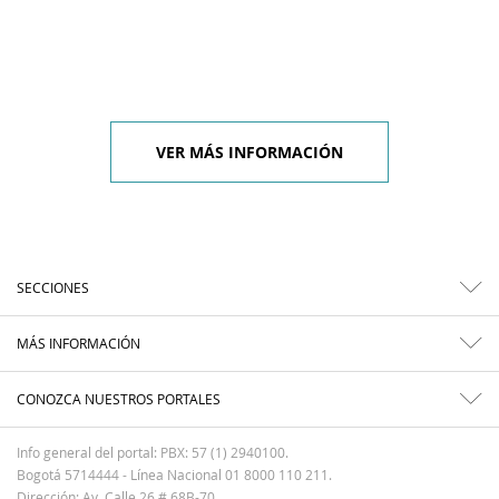
VER MÁS INFORMACIÓN
SECCIONES
MÁS INFORMACIÓN
CONOZCA NUESTROS PORTALES
Info general del portal: PBX: 57 (1) 2940100.
Bogotá 5714444 - Línea Nacional 01 8000 110 211.
Dirección: Av. Calle 26 # 68B-70.