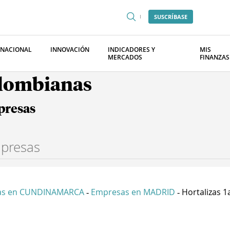
SUSCRÍBASE
RNACIONAL
INNOVACIÓN
INDICADORES Y
MIS
MERCADOS
FINANZAS
olombianas
presas
as en CUNDINAMARCA
Empresas en MADRID
Hortalizas 1
-
-