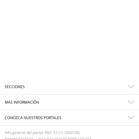
SECCIONES
MÁS INFORMACIÓN
CONOZCA NUESTROS PORTALES
Info general del portal: PBX: 57 (1) 2940100.
Bogotá 5714444 - Línea Nacional 01 8000 110 211.